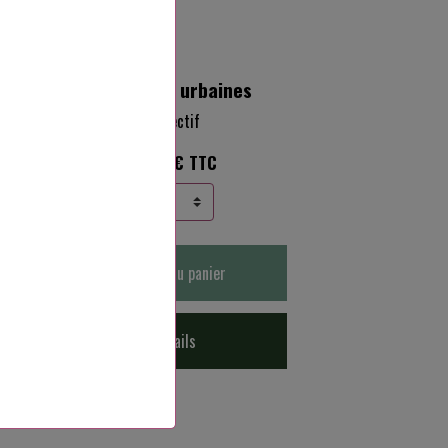
res
Légendes urbaines
Collectif
20,50€ TTC
Ajouter au panier
Détails