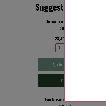
Suggestions
Demain nos libertés
Collectif
23,40€ TTC
Ajouter au panier
Détails
Fantaisies végétales