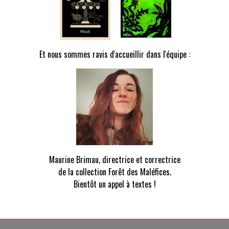
Contes nippons
Fantastiques Belles-Mè
Et nous sommes ravis d'accueillir dans l'équipe :
Collectif
Collectif
24,50€ TTC
20,50€ TTC
Ajouter au panier
Ajouter au panier
Maurine Brimau, directrice et correctrice
de la collection Forêt des Maléfices.
Détails
Détails
Bientôt un appel à textes !