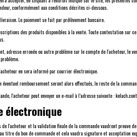
vra accepter, en cliquant à l'endroit indiqué sur le site, les présentes c
vendeur, conformément aux conditions décrites ci-dessous.
 livraison. Le paiement se fait par prélèvement bancaire.
riptions des produits disponibles à la vente. Toute contestation sur ce 
us.
, adresse erronée ou autre problème sur le compte de l'acheteur, le ven
 problème.
l'acheteur en sera informé par courrier électronique.
on éventuel remboursement seront alors effectués, le reste de la comman
ande, l'acheteur peut envoyer un e-mail à l’adresse suivante : kelach.co
e électronique
 de l'acheteur et la validation finale de la commande vaudront preuve de 
 au titre du bon de commande et cela vaudra signature et acceptation exp