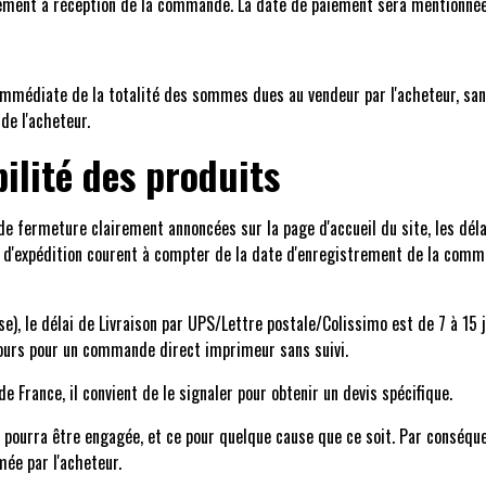
rsement à réception de la commande. La date de paiement sera mentionnée 
 immédiate de la totalité des sommes dues au vendeur par l'acheteur, san
 de l'acheteur.
bilité des produits
e fermeture clairement annoncées sur la page d'accueil du site, les déla
is d'expédition courent à compter de la date d'enregistrement de la comm
e), le délai de Livraison par UPS/Lettre postale/Colissimo est de 7 à 15 
ours pour un commande direct imprimeur sans suivi.
 France, il convient de le signaler pour obtenir un devis spécifique.
ne pourra être engagée, et ce pour quelque cause que ce soit. Par conséq
mée par l'acheteur.