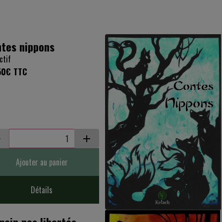
tes nippons
ctif
50€
TTC
Ajouter au panier
Détails
ain nos libertés