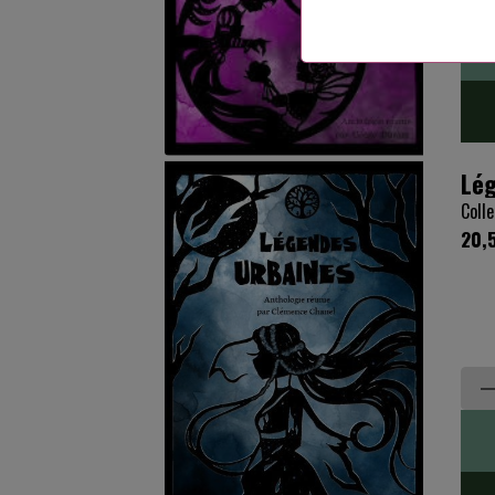
Lég
Colle
20,