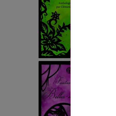
Fan
Mè
Colle
20,