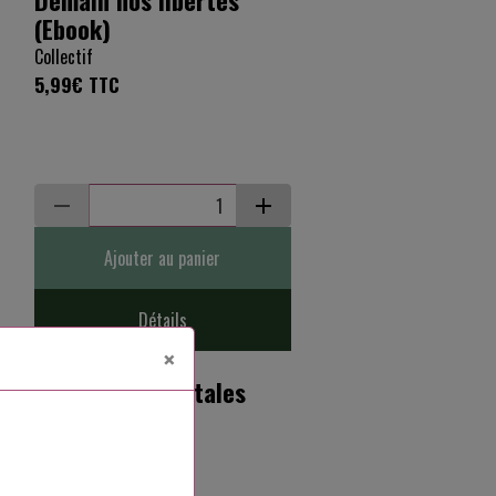
(Ebook)
Collectif
5,99€
TTC
Ajouter au panier
Détails
×
Fantaisies végétales
(Ebook)
Collectif
6,99€
TTC