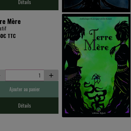
Détails
re Mère
ctif
50€
TTC
Ajouter au panier
Détails