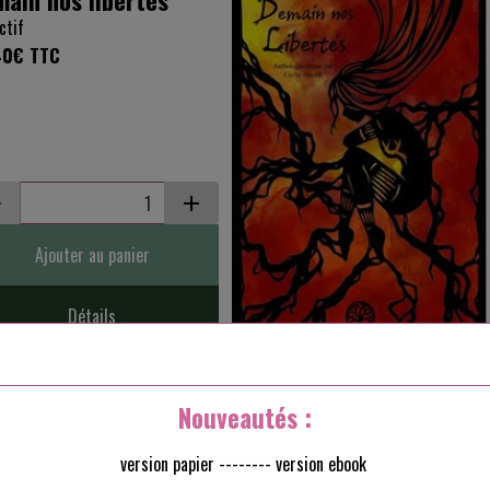
ctif
40€
TTC
Ajouter au panier
Détails
taisies végétales
Nouveautés :
ctif
70€
TTC
version papier -------- version ebook