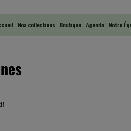
ccueil
Nos collections
Boutique
Agenda
Notre Éq
ines
tif