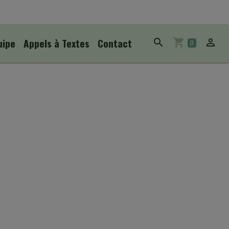
uipe
Appels à Textes
Contact
0