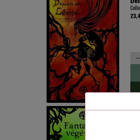
Colle
23,
Fan
Colle
22,