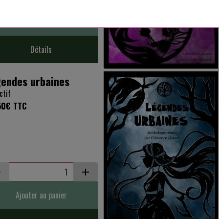
Ajouter au panier
Détails
endes urbaines
ctif
50€
TTC
Ajouter au panier