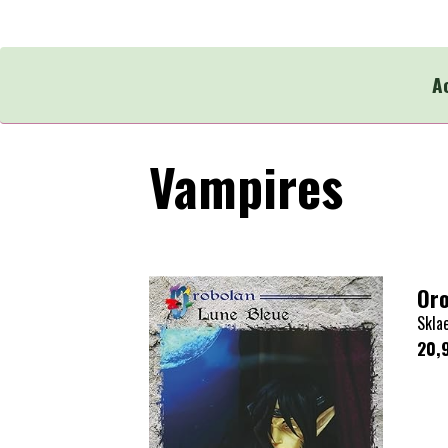
A
Vampires
Oro
Skla
20,