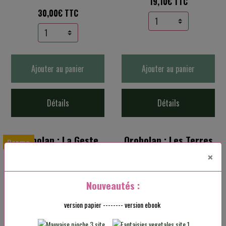
19,10€ TTC
30,00€ TTC
Ajouter au panier
Ajouter au panier
Détails
Détails
Orobolan : La Geste
Orobolan : Les Terres
Promo
d'un tisserand
Promises
×
Frédéric Gobillot, Mestr Tom
Richard Mesplède, Mestr Tom
Nouveautés :
25,00€
20,00€ TTC
20,90€ TTC
version papier -------- version ebook