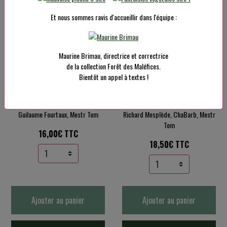
Ajouter au panier
Ajouter au panier
Et nous sommes ravis d'accueillir dans l'équipe :
Détails
Détails
Maurine Brimau, directrice et correctrice
de la collection Forêt des Maléfices.
Bientôt un appel à textes !
Orobolan : Le Retour
Orobolan : L'Épopée du
de Pandore
Chien à Trois Pattes
Guilaume Fourtaux, Mestr Tom
Richard Mesplède, ChaBarb, Mestr
Tom
16,00€ TTC
18,50€ TTC
Ajouter au panier
Ajouter au panier