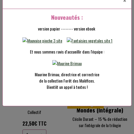
×
Clair de Lune
Mondes T2
Convergences
Delfyne Gwenn
Nouveautés :
Cécile Durant
19,90€ TTC
21,40€ TTC
version papier -------- version ebook
Et nous sommes ravis d'accueillir dans l'équipe :
Ajouter au panier
Ajouter au panier
Maurine Brimau, directrice et correctrice
de la collection Forêt des Maléfices.
Détails
Détails
Bientôt un appel à textes !
Terre Mère
Les Barrières des
Offre intégrale
Mondes (Intégrale)
Collectif
Cécile Durant – 15 % de réduction
22,50€ TTC
sur l'intégrale de la trilogie