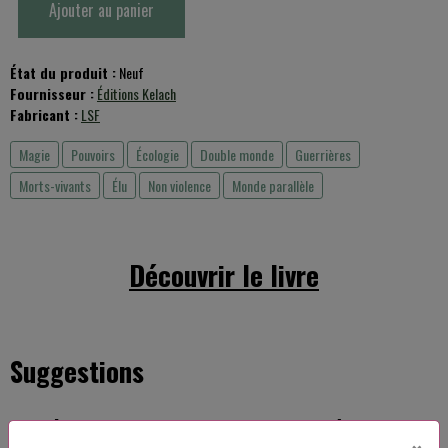
Ajouter au panier
État du produit :
Neuf
Fournisseur :
Éditions Kelach
Fabricant :
LSF
Magie
Pouvoirs
Écologie
Double monde
Guerrières
Morts-vivants
Élu
Non violence
Monde parallèle
Découvrir le livre
Suggestions
L'Héritage des Feä T1
Les Barrières des