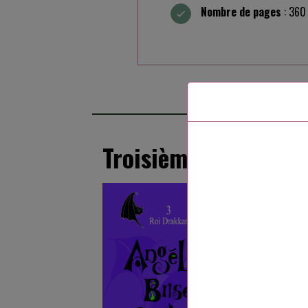
Nombre de pages
: 360
Troisième dit : Roi 
Grand remue-
leurs prince
Angélica l’ac
: et si on déc