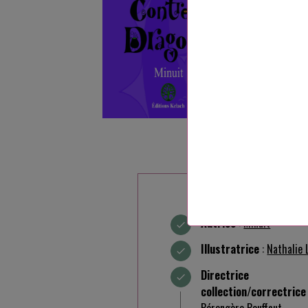
De fait, si 
Autrice
:
Minuit
Illustratrice
:
Nathalie 
Directric
collection/correctrice
Bérengère Bouffaut