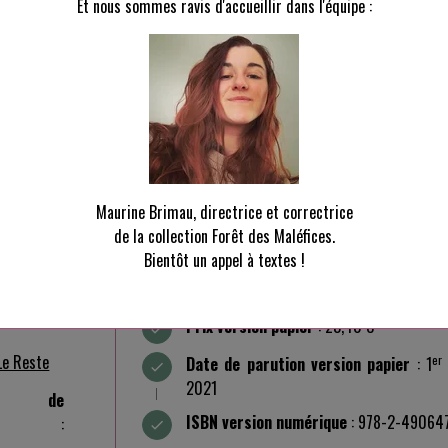
Et nous sommes ravis d'accueillir dans l'équipe :
la Cour recèle nombre de merveilles, elle est aussi le lieu de tous 
Maurine Brimau, directrice et correctrice
de la collection Forêt des Maléfices.
Bientôt un appel à textes !
ISBN version papier
: 978-2-490647-65
Prix version papier
: 23,40 €
Le Reste
er
Date de parution version papier
: 1
2021
e de
ISBN version numérique
: 978-2-49064
: