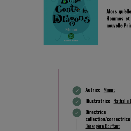
Alors qu’ell
Hommes et à
nouvelle Pr
Autrice
:
Minuit
Illustratrice
:
Nathalie 
Directric
collection/correctrice
Bérengère Bouffaut