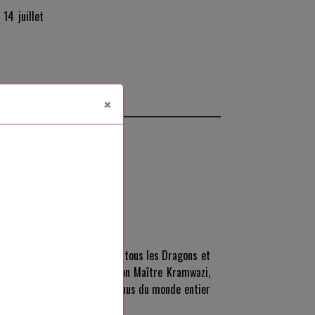
 14 juillet
×
événement comme il se doit, tous les Dragons et
 apprentie chroniqueuse de son Maître Kramwazi,
lle y croisera des reptiles venus du monde entier