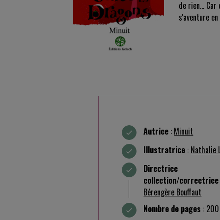
de rien… Car 
s'aventure e
Autrice
:
Minuit
Illustratrice
:
Nathalie 
Directric
collection/correctrice
Bérengère Bouffaut
Nombre de pages
: 200