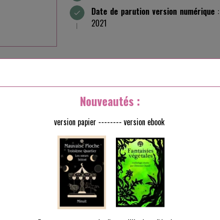
Date de parution version numérique
:
2021
Nouveautés :
Drakkar
version papier -------- version ebook
ménage chez les Dragons : le Roi Drakkar se marie ! Pour célébrer cet 
sses captives sont invités à se rendre au Palais des Mirages. Devenue
compagne pour assister à ces noces. La fête ne sera pas sans péril car e
ouvrait qu’elle n’était pas une véritable princesse ?