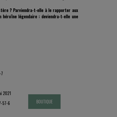
stère ? Parviendra-t-elle à le rapporter aux
n héroïne légendaire : deviendra-t-elle une
-7
ai 2021
BOUTIQUE
7-57-6