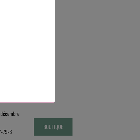
les dangers…
-1
décembre
BOUTIQUE
7-79-8