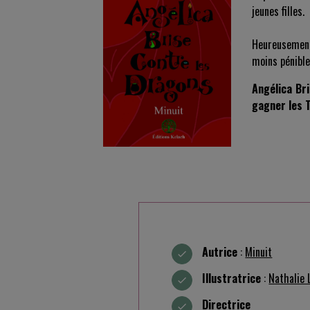
jeunes filles.
Heureusement,
moins pénible
Angélica Bri
gagner les 
Autrice
:
Minuit
Illustratrice
:
Nathalie 
Directric