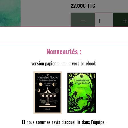
22,00€ TTC
Ajouter au panier
Nouveautés :
État du produit :
Neuf
version papier -------- version ebook
Fabricant :
LSF
Roman
Les Signes de la vie
Ro
Découvrir le livre
Et nous sommes ravis d'accueillir dans l'équipe :