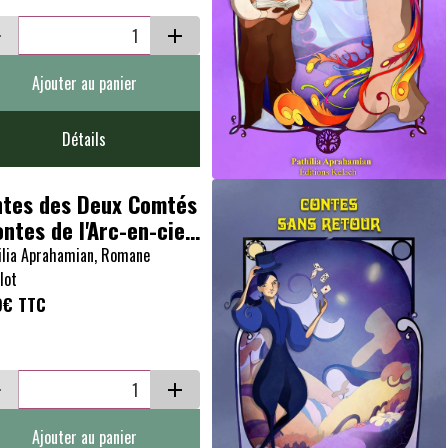
Ajouter au panier
Détails
tes des Deux Comtés
ontes de l'Arc-en-ciel
ook)
ilia Aprahamian, Romane
lot
9€
TTC
Ajouter au panier