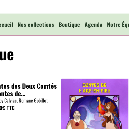
ccueil
Nos collections
Boutique
Agenda
Notre Éq
que
tes des Deux Comtés
ontes de
rysanthème
ey Calviac, Romane Gobillot
10€
TTC