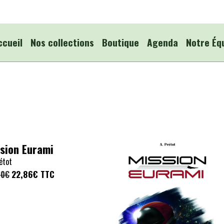
ccueil
Nos collections
Boutique
Agenda
Notre Éq
sion Eurami
étot
22,86€
TTC
40€